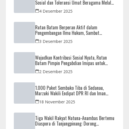
Sosial dan Toleransi Umat Beragama Melalui
Doa Bersama Korban Bencana
4 Desember 2025
Rutan Batam Berperan Aktif dalam
Pengembangan Ilmu Hukum, Sambut
Kunjungan Observasi Mahasiswa UIB
3 Desember 2025
Wujudkan Kontribusi Sosial Nyata, Rutan
Batam Pimpin Pengabdian Imipas untuk
Negeri di Masjid Syahrom Ba’dawi
2 Desember 2025
1.000 Paket Sembako Tiba di Sedanau,
Marzuki Wakili Endipat DPR RI dan Iman
Sutiawan Kawal Reses di Natuna
18 November 2025
Tiga Wakil Rakyat Natuna-Anambas Bertemu
Diaspora di Tanjungpinang: Dorong
Pemekaran Provinsi dan Jamin Pemerataan