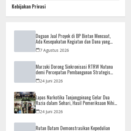
Kebijakan Privasi
Dugaan Jual Proyek di BP Bintan Mencuat,
Ada Kesepakatan Kegiatan dan Dana yang
Dikembalikan
7 Agustus 2026
Marzuki Dorong Sinkronisasi RTRW Natuna
demi Percepatan Pembangunan Strategis
Daerah
24 Juni 2026
Lapas Narkotika Tanjungpinang Gelar Dua
Razia dalam Sehari, Hasil Pemeriksaan Nihil
Barang Terlarang
24 Juni 2026
Rutan Batam Demonstrasikan Kepedulian