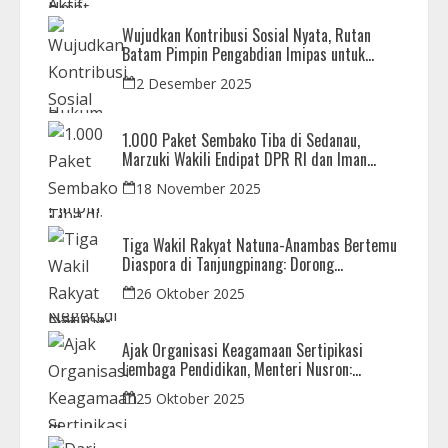
Wujudkan Kontribusi Sosial Nyata, Rutan
Batam Pimpin Pengabdian Imipas untuk
Negeri di Masjid Syahrom Ba’dawi
2 Desember 2025
1.000 Paket Sembako Tiba di Sedanau,
Marzuki Wakili Endipat DPR RI dan Iman
Sutiawan Kawal Reses di Natuna
18 November 2025
Tiga Wakil Rakyat Natuna-Anambas Bertemu
Diaspora di Tanjungpinang: Dorong
Pemekaran Provinsi dan Jamin Pemerataan
26 Oktober 2025
Pembangunan
Ajak Organisasi Keagamaan Sertipikasi
Lembaga Pendidikan, Menteri Nusron:
Sebagai Early Warning System
25 Oktober 2025