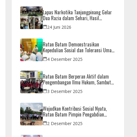
Lapas Narkotika Tanjungpinang Gelar
Dua Razia dalam Sehari, Hasil
Pemeriksaan Nihil Barang Terlarang
24 Juni 2026
Rutan Batam Demonstrasikan
Kepedulian Sosial dan Toleransi Umat
Beragama Melalui Doa Bersama
4 Desember 2025
Korban Bencana
Rutan Batam Berperan Aktif dalam
Pengembangan Ilmu Hukum, Sambut
Kunjungan Observasi Mahasiswa UIB
3 Desember 2025
Wujudkan Kontribusi Sosial Nyata,
Rutan Batam Pimpin Pengabdian
Imipas untuk Negeri di Masjid
2 Desember 2025
Syahrom Ba’dawi