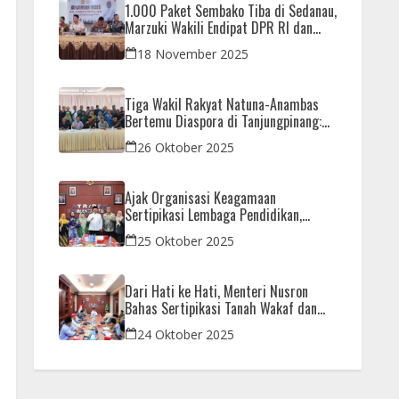
1.000 Paket Sembako Tiba di Sedanau,
Marzuki Wakili Endipat DPR RI dan
Iman Sutiawan Kawal Reses di Natuna
18 November 2025
Tiga Wakil Rakyat Natuna-Anambas
Bertemu Diaspora di Tanjungpinang:
Dorong Pemekaran Provinsi dan Jamin
26 Oktober 2025
Pemerataan Pembangunan
Ajak Organisasi Keagamaan
Sertipikasi Lembaga Pendidikan,
Menteri Nusron: Sebagai Early Warning
25 Oktober 2025
System
Dari Hati ke Hati, Menteri Nusron
Bahas Sertipikasi Tanah Wakaf dan
Rumah Ibadah di Kaltim
24 Oktober 2025