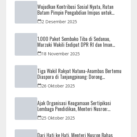
Wujudkan Kontribusi Sosial Nyata, Rutan
Batam Pimpin Pengabdian Imipas untuk
Negeri di Masjid Syahrom Ba’dawi
2 Desember 2025
1.000 Paket Sembako Tiba di Sedanau,
Marzuki Wakili Endipat DPR RI dan Iman
Sutiawan Kawal Reses di Natuna
18 November 2025
Tiga Wakil Rakyat Natuna-Anambas Bertemu
Diaspora di Tanjungpinang: Dorong
Pemekaran Provinsi dan Jamin Pemerataan
26 Oktober 2025
Pembangunan
Ajak Organisasi Keagamaan Sertipikasi
Lembaga Pendidikan, Menteri Nusron:
Sebagai Early Warning System
25 Oktober 2025
Dari Hati ke Hati, Menteri Nusron Bahas