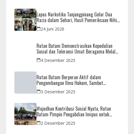
Lapas Narkotika Tanjungpinang Gelar Dua
Razia dalam Sehari, Hasil Pemeriksaan Nihil
Barang Terlarang
24 Juni 2026
Rutan Batam Demonstrasikan Kepedulian
Sosial dan Toleransi Umat Beragama Melalui
Doa Bersama Korban Bencana
4 Desember 2025
Rutan Batam Berperan Aktif dalam
Pengembangan Ilmu Hukum, Sambut
Kunjungan Observasi Mahasiswa UIB
3 Desember 2025
Wujudkan Kontribusi Sosial Nyata, Rutan
Batam Pimpin Pengabdian Imipas untuk
Negeri di Masjid Syahrom Ba’dawi
2 Desember 2025