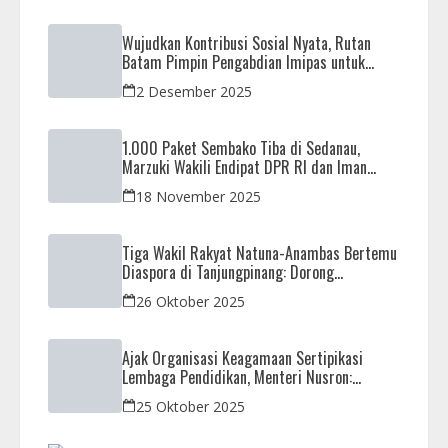
Wujudkan Kontribusi Sosial Nyata, Rutan
Batam Pimpin Pengabdian Imipas untuk
Negeri di Masjid Syahrom Ba’dawi
2 Desember 2025
1.000 Paket Sembako Tiba di Sedanau,
Marzuki Wakili Endipat DPR RI dan Iman
Sutiawan Kawal Reses di Natuna
18 November 2025
Tiga Wakil Rakyat Natuna-Anambas Bertemu
Diaspora di Tanjungpinang: Dorong
Pemekaran Provinsi dan Jamin Pemerataan
26 Oktober 2025
Pembangunan
Ajak Organisasi Keagamaan Sertipikasi
Lembaga Pendidikan, Menteri Nusron:
Sebagai Early Warning System
25 Oktober 2025