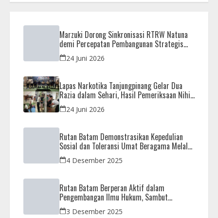
Marzuki Dorong Sinkronisasi RTRW Natuna
demi Percepatan Pembangunan Strategis
Daerah
24 Juni 2026
Lapas Narkotika Tanjungpinang Gelar Dua
Razia dalam Sehari, Hasil Pemeriksaan Nihil
Barang Terlarang
24 Juni 2026
Rutan Batam Demonstrasikan Kepedulian
Sosial dan Toleransi Umat Beragama Melalui
Doa Bersama Korban Bencana
4 Desember 2025
Rutan Batam Berperan Aktif dalam
Pengembangan Ilmu Hukum, Sambut
Kunjungan Observasi Mahasiswa UIB
3 Desember 2025