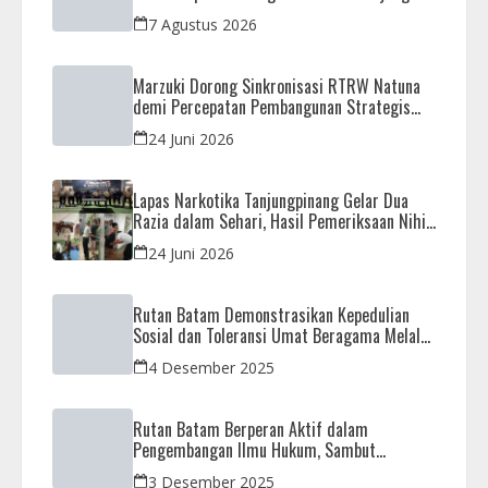
Dikembalikan
7 Agustus 2026
Marzuki Dorong Sinkronisasi RTRW Natuna
demi Percepatan Pembangunan Strategis
Daerah
24 Juni 2026
Lapas Narkotika Tanjungpinang Gelar Dua
Razia dalam Sehari, Hasil Pemeriksaan Nihil
Barang Terlarang
24 Juni 2026
Rutan Batam Demonstrasikan Kepedulian
Sosial dan Toleransi Umat Beragama Melalui
Doa Bersama Korban Bencana
4 Desember 2025
Rutan Batam Berperan Aktif dalam
Pengembangan Ilmu Hukum, Sambut
Kunjungan Observasi Mahasiswa UIB
3 Desember 2025