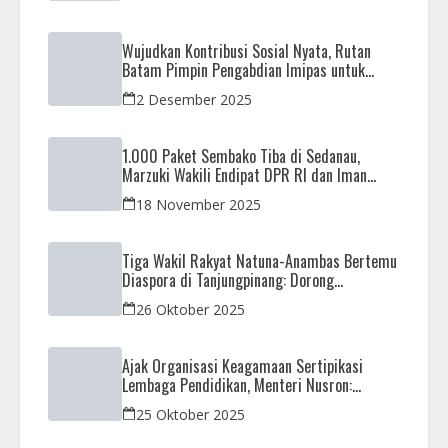
Wujudkan Kontribusi Sosial Nyata, Rutan
Batam Pimpin Pengabdian Imipas untuk
Negeri di Masjid Syahrom Ba’dawi
2 Desember 2025
1.000 Paket Sembako Tiba di Sedanau,
Marzuki Wakili Endipat DPR RI dan Iman
Sutiawan Kawal Reses di Natuna
18 November 2025
Tiga Wakil Rakyat Natuna-Anambas Bertemu
Diaspora di Tanjungpinang: Dorong
Pemekaran Provinsi dan Jamin Pemerataan
26 Oktober 2025
Pembangunan
Ajak Organisasi Keagamaan Sertipikasi
Lembaga Pendidikan, Menteri Nusron:
Sebagai Early Warning System
25 Oktober 2025