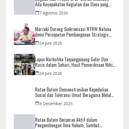
Ada Kesepakatan Kegiatan dan Dana yang
Dikembalikan
7 Agustus 2026
Marzuki Dorong Sinkronisasi RTRW Natuna
demi Percepatan Pembangunan Strategis
Daerah
24 Juni 2026
Lapas Narkotika Tanjungpinang Gelar Dua
Razia dalam Sehari, Hasil Pemeriksaan Nihil
Barang Terlarang
24 Juni 2026
Rutan Batam Demonstrasikan Kepedulian
Sosial dan Toleransi Umat Beragama Melalui
Doa Bersama Korban Bencana
4 Desember 2025
Rutan Batam Berperan Aktif dalam
Pengembangan Ilmu Hukum, Sambut