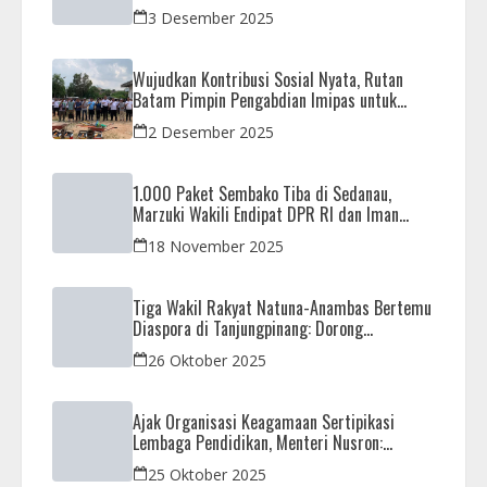
Kunjungan Observasi Mahasiswa UIB
3 Desember 2025
Wujudkan Kontribusi Sosial Nyata, Rutan
Batam Pimpin Pengabdian Imipas untuk
Negeri di Masjid Syahrom Ba’dawi
2 Desember 2025
1.000 Paket Sembako Tiba di Sedanau,
Marzuki Wakili Endipat DPR RI dan Iman
Sutiawan Kawal Reses di Natuna
18 November 2025
Tiga Wakil Rakyat Natuna-Anambas Bertemu
Diaspora di Tanjungpinang: Dorong
Pemekaran Provinsi dan Jamin Pemerataan
26 Oktober 2025
Pembangunan
Ajak Organisasi Keagamaan Sertipikasi
Lembaga Pendidikan, Menteri Nusron:
Sebagai Early Warning System
25 Oktober 2025