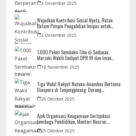
Kunjungan Observasi Mahasiswa UIB
3 Desember 2025
Wujudkan Kontribusi Sosial Nyata, Rutan
Batam Pimpin Pengabdian Imipas untuk
Negeri di Masjid Syahrom Ba’dawi
2 Desember 2025
1.000 Paket Sembako Tiba di Sedanau,
Marzuki Wakili Endipat DPR RI dan Iman
Sutiawan Kawal Reses di Natuna
18 November 2025
Tiga Wakil Rakyat Natuna-Anambas Bertemu
Diaspora di Tanjungpinang: Dorong
Pemekaran Provinsi dan Jamin Pemerataan
26 Oktober 2025
Pembangunan
Ajak Organisasi Keagamaan Sertipikasi
Lembaga Pendidikan, Menteri Nusron:
Sebagai Early Warning System
25 Oktober 2025