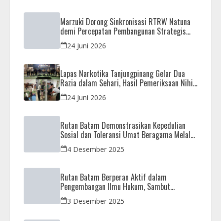
Marzuki Dorong Sinkronisasi RTRW Natuna
demi Percepatan Pembangunan Strategis
Daerah
24 Juni 2026
Lapas Narkotika Tanjungpinang Gelar Dua
Razia dalam Sehari, Hasil Pemeriksaan Nihil
Barang Terlarang
24 Juni 2026
Rutan Batam Demonstrasikan Kepedulian
Sosial dan Toleransi Umat Beragama Melalui
Doa Bersama Korban Bencana
4 Desember 2025
Rutan Batam Berperan Aktif dalam
Pengembangan Ilmu Hukum, Sambut
Kunjungan Observasi Mahasiswa UIB
3 Desember 2025