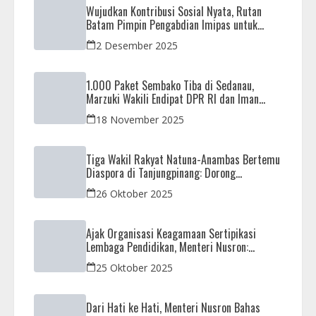
Wujudkan Kontribusi Sosial Nyata, Rutan
Batam Pimpin Pengabdian Imipas untuk
Negeri di Masjid Syahrom Ba’dawi
2 Desember 2025
1.000 Paket Sembako Tiba di Sedanau,
Marzuki Wakili Endipat DPR RI dan Iman
Sutiawan Kawal Reses di Natuna
18 November 2025
Tiga Wakil Rakyat Natuna-Anambas Bertemu
Diaspora di Tanjungpinang: Dorong
Pemekaran Provinsi dan Jamin Pemerataan
26 Oktober 2025
Pembangunan
Ajak Organisasi Keagamaan Sertipikasi
Lembaga Pendidikan, Menteri Nusron:
Sebagai Early Warning System
25 Oktober 2025
Dari Hati ke Hati, Menteri Nusron Bahas