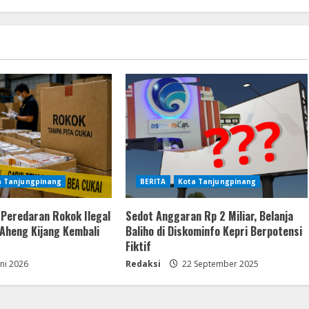
a Tanjungpinang
BERITA
Kota Tanjungpinang
Peredaran Rokok Ilegal
Sedot Anggaran Rp 2 Miliar, Belanja
 Aheng Kijang Kembali
Baliho di Diskominfo Kepri Berpotensi
Fiktif
uni 2026
Redaksi
22 September 2025