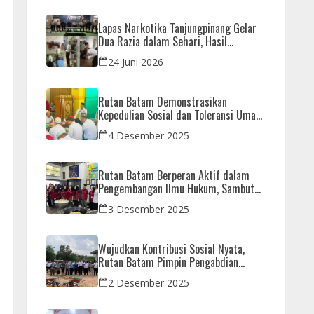
Lapas Narkotika Tanjungpinang Gelar
Dua Razia dalam Sehari, Hasil
Pemeriksaan Nihil Barang Terlarang
24 Juni 2026
Rutan Batam Demonstrasikan
Kepedulian Sosial dan Toleransi Umat
Beragama Melalui Doa Bersama
4 Desember 2025
Korban Bencana
Rutan Batam Berperan Aktif dalam
Pengembangan Ilmu Hukum, Sambut
Kunjungan Observasi Mahasiswa UIB
3 Desember 2025
Wujudkan Kontribusi Sosial Nyata,
Rutan Batam Pimpin Pengabdian
Imipas untuk Negeri di Masjid
2 Desember 2025
Syahrom Ba’dawi