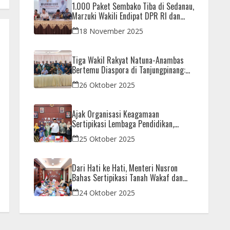
1.000 Paket Sembako Tiba di Sedanau,
Marzuki Wakili Endipat DPR RI dan
Iman Sutiawan Kawal Reses di Natuna
18 November 2025
Tiga Wakil Rakyat Natuna-Anambas
Bertemu Diaspora di Tanjungpinang:
Dorong Pemekaran Provinsi dan Jamin
26 Oktober 2025
Pemerataan Pembangunan
Ajak Organisasi Keagamaan
Sertipikasi Lembaga Pendidikan,
Menteri Nusron: Sebagai Early Warning
25 Oktober 2025
System
Dari Hati ke Hati, Menteri Nusron
Bahas Sertipikasi Tanah Wakaf dan
Rumah Ibadah di Kaltim
24 Oktober 2025