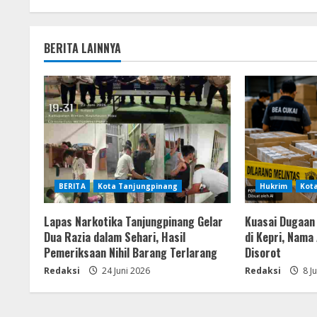
BERITA LAINNYA
BERITA
Kota Tanjungpinang
Hukrim
Kot
Lapas Narkotika Tanjungpinang Gelar
Kuasai Dugaan 
Dua Razia dalam Sehari, Hasil
di Kepri, Nama
Pemeriksaan Nihil Barang Terlarang
Disorot
Redaksi
24 Juni 2026
Redaksi
8 J