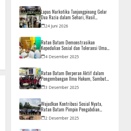
Lapas Narkotika Tanjungpinang Gelar
Dua Razia dalam Sehari, Hasil
Pemeriksaan Nihil Barang Terlarang
24 Juni 2026
Rutan Batam Demonstrasikan
Kepedulian Sosial dan Toleransi Umat
Beragama Melalui Doa Bersama
4 Desember 2025
Korban Bencana
Rutan Batam Berperan Aktif dalam
Pengembangan Ilmu Hukum, Sambut
Kunjungan Observasi Mahasiswa UIB
3 Desember 2025
Wujudkan Kontribusi Sosial Nyata,
Rutan Batam Pimpin Pengabdian
Imipas untuk Negeri di Masjid
2 Desember 2025
Syahrom Ba’dawi