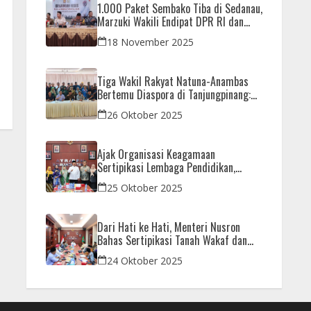
1.000 Paket Sembako Tiba di Sedanau,
Marzuki Wakili Endipat DPR RI dan
Iman Sutiawan Kawal Reses di Natuna
18 November 2025
Tiga Wakil Rakyat Natuna-Anambas
Bertemu Diaspora di Tanjungpinang:
Dorong Pemekaran Provinsi dan Jamin
26 Oktober 2025
Pemerataan Pembangunan
Ajak Organisasi Keagamaan
Sertipikasi Lembaga Pendidikan,
Menteri Nusron: Sebagai Early Warning
25 Oktober 2025
System
Dari Hati ke Hati, Menteri Nusron
Bahas Sertipikasi Tanah Wakaf dan
Rumah Ibadah di Kaltim
24 Oktober 2025