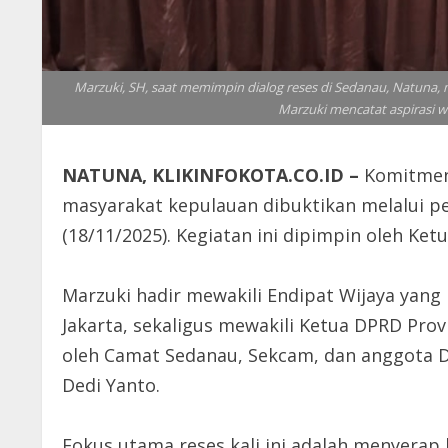
Marzuki, SH, saat memimpin dialog reses di Sedanau, Natuna,
Marzuki mencatat aspirasi wa
NATUNA, KLIKINFOKOTA.CO.ID –
Komitmen
masyarakat kepulauan dibuktikan melalui pe
(18/11/2025). Kegiatan ini dipimpin oleh Ket
Marzuki hadir mewakili Endipat Wijaya yang
Jakarta, sekaligus mewakili Ketua DPRD Provi
oleh Camat Sedanau, Sekcam, dan anggota DP
Dedi Yanto.
Fokus utama reses kali ini adalah menyerap