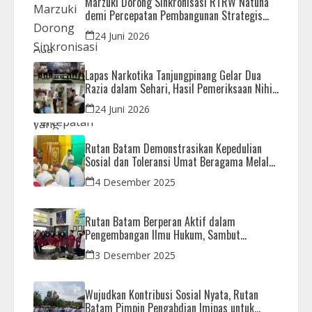
Marzuki Dorong Sinkronisasi RTRW Natuna
demi Percepatan Pembangunan Strategis
Daerah
24 Juni 2026
Lapas Narkotika Tanjungpinang Gelar Dua
Razia dalam Sehari, Hasil Pemeriksaan Nihil
Barang Terlarang
24 Juni 2026
Rutan Batam Demonstrasikan Kepedulian
Sosial dan Toleransi Umat Beragama Melalui
Doa Bersama Korban Bencana
4 Desember 2025
Rutan Batam Berperan Aktif dalam
Pengembangan Ilmu Hukum, Sambut
Kunjungan Observasi Mahasiswa UIB
3 Desember 2025
Wujudkan Kontribusi Sosial Nyata, Rutan
Batam Pimpin Pengabdian Imipas untuk