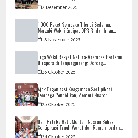
Negeri di Masjid Syahrom Ba’dawi
2 Desember 2025
1.000 Paket Sembako Tiba di Sedanau,
Marzuki Wakili Endipat DPR RI dan Iman
Sutiawan Kawal Reses di Natuna
18 November 2025
Tiga Wakil Rakyat Natuna-Anambas Bertemu
Diaspora di Tanjungpinang: Dorong
Pemekaran Provinsi dan Jamin Pemerataan
26 Oktober 2025
Pembangunan
Ajak Organisasi Keagamaan Sertipikasi
Lembaga Pendidikan, Menteri Nusron:
Sebagai Early Warning System
25 Oktober 2025
Dari Hati ke Hati, Menteri Nusron Bahas
Sertipikasi Tanah Wakaf dan Rumah Ibadah
di Kaltim
24 Oktober 2025