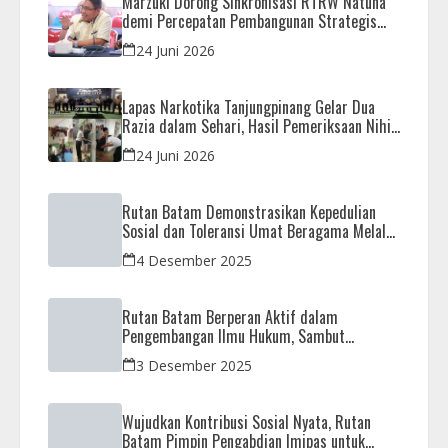
Marzuki Dorong Sinkronisasi RTRW Natuna
demi Percepatan Pembangunan Strategis
Daerah
24 Juni 2026
Lapas Narkotika Tanjungpinang Gelar Dua
Razia dalam Sehari, Hasil Pemeriksaan Nihil
Barang Terlarang
24 Juni 2026
Rutan Batam Demonstrasikan Kepedulian
Sosial dan Toleransi Umat Beragama Melalui
Doa Bersama Korban Bencana
4 Desember 2025
Rutan Batam Berperan Aktif dalam
Pengembangan Ilmu Hukum, Sambut
Kunjungan Observasi Mahasiswa UIB
3 Desember 2025
Wujudkan Kontribusi Sosial Nyata, Rutan
Batam Pimpin Pengabdian Imipas untuk