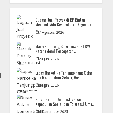
Dugaan Jual Proyek di BP Bintan
Mencuat, Ada Kesepakatan Kegiatan
dan Dana yang Dikembalikan
7 Agustus 2026
Marzuki Dorong Sinkronisasi RTRW
Natuna demi Percepatan
Pembangunan Strategis Daerah
24 Juni 2026
Lapas Narkotika Tanjungpinang Gelar
i
Dua Razia dalam Sehari, Hasil
Pemeriksaan Nihil Barang Terlarang
24 Juni 2026
Rutan Batam Demonstrasikan
Kepedulian Sosial dan Toleransi Umat
Beragama Melalui Doa Bersama
4 Desember 2025