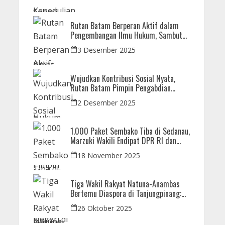
Korban Bencana
Rutan Batam Berperan Aktif dalam
Pengembangan Ilmu Hukum, Sambut
Kunjungan Observasi Mahasiswa UIB
3 Desember 2025
Wujudkan Kontribusi Sosial Nyata,
Rutan Batam Pimpin Pengabdian
Imipas untuk Negeri di Masjid
2 Desember 2025
Syahrom Ba’dawi
1.000 Paket Sembako Tiba di Sedanau,
Marzuki Wakili Endipat DPR RI dan
Iman Sutiawan Kawal Reses di Natuna
18 November 2025
Tiga Wakil Rakyat Natuna-Anambas
Bertemu Diaspora di Tanjungpinang:
Dorong Pemekaran Provinsi dan Jamin
26 Oktober 2025
Pemerataan Pembangunan