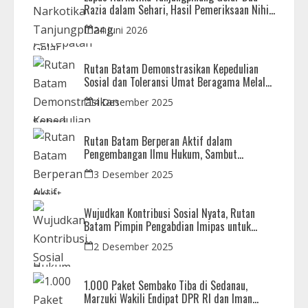
Razia dalam Sehari, Hasil Pemeriksaan Nihil
Barang Terlarang
24 Juni 2026
Rutan Batam Demonstrasikan Kepedulian
Sosial dan Toleransi Umat Beragama Melalui
Doa Bersama Korban Bencana
4 Desember 2025
Rutan Batam Berperan Aktif dalam
Pengembangan Ilmu Hukum, Sambut
Kunjungan Observasi Mahasiswa UIB
3 Desember 2025
Wujudkan Kontribusi Sosial Nyata, Rutan
Batam Pimpin Pengabdian Imipas untuk
Negeri di Masjid Syahrom Ba’dawi
2 Desember 2025
1.000 Paket Sembako Tiba di Sedanau,
Marzuki Wakili Endipat DPR RI dan Iman