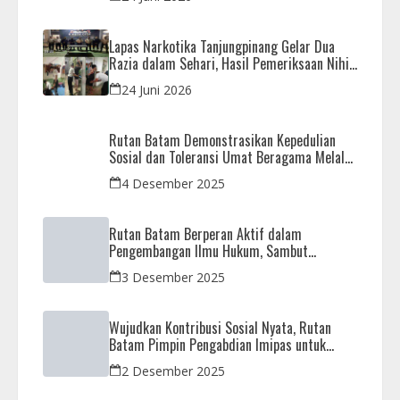
Lapas Narkotika Tanjungpinang Gelar Dua
Razia dalam Sehari, Hasil Pemeriksaan Nihil
Barang Terlarang
24 Juni 2026
Rutan Batam Demonstrasikan Kepedulian
Sosial dan Toleransi Umat Beragama Melalui
Doa Bersama Korban Bencana
4 Desember 2025
Rutan Batam Berperan Aktif dalam
Pengembangan Ilmu Hukum, Sambut
Kunjungan Observasi Mahasiswa UIB
3 Desember 2025
Wujudkan Kontribusi Sosial Nyata, Rutan
Batam Pimpin Pengabdian Imipas untuk
Negeri di Masjid Syahrom Ba’dawi
2 Desember 2025