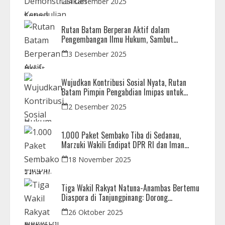
4 Desember 2025
Rutan Batam Berperan Aktif dalam
Pengembangan Ilmu Hukum, Sambut
Kunjungan Observasi Mahasiswa UIB
3 Desember 2025
Wujudkan Kontribusi Sosial Nyata, Rutan
Batam Pimpin Pengabdian Imipas untuk
Negeri di Masjid Syahrom Ba’dawi
2 Desember 2025
1.000 Paket Sembako Tiba di Sedanau,
Marzuki Wakili Endipat DPR RI dan Iman
Sutiawan Kawal Reses di Natuna
18 November 2025
Tiga Wakil Rakyat Natuna-Anambas Bertemu
Diaspora di Tanjungpinang: Dorong
Pemekaran Provinsi dan Jamin Pemerataan
26 Oktober 2025
Pembangunan