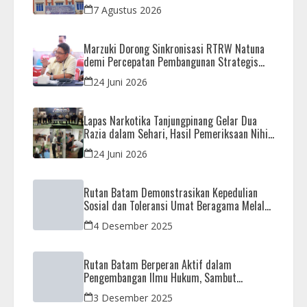
Dikembalikan
7 Agustus 2026
Marzuki Dorong Sinkronisasi RTRW Natuna
demi Percepatan Pembangunan Strategis
Daerah
24 Juni 2026
Lapas Narkotika Tanjungpinang Gelar Dua
Razia dalam Sehari, Hasil Pemeriksaan Nihil
Barang Terlarang
24 Juni 2026
Rutan Batam Demonstrasikan Kepedulian
Sosial dan Toleransi Umat Beragama Melalui
Doa Bersama Korban Bencana
4 Desember 2025
Rutan Batam Berperan Aktif dalam
Pengembangan Ilmu Hukum, Sambut
Kunjungan Observasi Mahasiswa UIB
3 Desember 2025