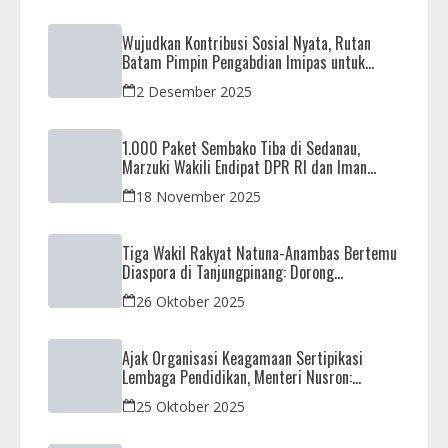
Wujudkan Kontribusi Sosial Nyata, Rutan
Batam Pimpin Pengabdian Imipas untuk
Negeri di Masjid Syahrom Ba’dawi
2 Desember 2025
1.000 Paket Sembako Tiba di Sedanau,
Marzuki Wakili Endipat DPR RI dan Iman
Sutiawan Kawal Reses di Natuna
18 November 2025
Tiga Wakil Rakyat Natuna-Anambas Bertemu
Diaspora di Tanjungpinang: Dorong
Pemekaran Provinsi dan Jamin Pemerataan
26 Oktober 2025
Pembangunan
Ajak Organisasi Keagamaan Sertipikasi
Lembaga Pendidikan, Menteri Nusron:
Sebagai Early Warning System
25 Oktober 2025