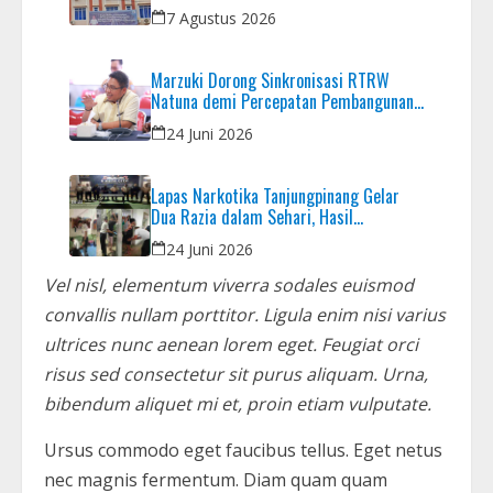
Dana yang Dikembalikan
7 Agustus 2026
Marzuki Dorong Sinkronisasi RTRW
Natuna demi Percepatan Pembangunan
Strategis Daerah
24 Juni 2026
Lapas Narkotika Tanjungpinang Gelar
Dua Razia dalam Sehari, Hasil
Pemeriksaan Nihil Barang Terlarang
24 Juni 2026
Vel nisl, elementum viverra sodales euismod
convallis nullam porttitor. Ligula enim nisi varius
ultrices nunc aenean lorem eget. Feugiat orci
risus sed consectetur sit purus aliquam. Urna,
bibendum aliquet mi et, proin etiam vulputate.
Ursus commodo eget faucibus tellus. Eget netus
nec magnis fermentum. Diam quam quam