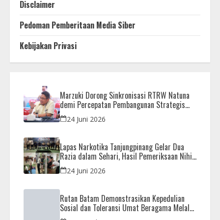
Disclaimer
Pedoman Pemberitaan Media Siber
Kebijakan Privasi
Marzuki Dorong Sinkronisasi RTRW Natuna
demi Percepatan Pembangunan Strategis
Daerah
24 Juni 2026
Lapas Narkotika Tanjungpinang Gelar Dua
Razia dalam Sehari, Hasil Pemeriksaan Nihil
Barang Terlarang
24 Juni 2026
Rutan Batam Demonstrasikan Kepedulian
Sosial dan Toleransi Umat Beragama Melalui
Doa Bersama Korban Bencana