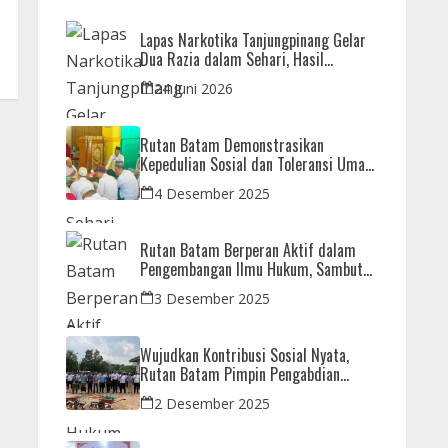
Lapas Narkotika Tanjungpinang Gelar
Dua Razia dalam Sehari, Hasil
Pemeriksaan Nihil Barang Terlarang
24 Juni 2026
Rutan Batam Demonstrasikan
Kepedulian Sosial dan Toleransi Umat
Beragama Melalui Doa Bersama
4 Desember 2025
Korban Bencana
Rutan Batam Berperan Aktif dalam
Pengembangan Ilmu Hukum, Sambut
Kunjungan Observasi Mahasiswa UIB
3 Desember 2025
Wujudkan Kontribusi Sosial Nyata,
Rutan Batam Pimpin Pengabdian
Imipas untuk Negeri di Masjid
2 Desember 2025
Syahrom Ba’dawi