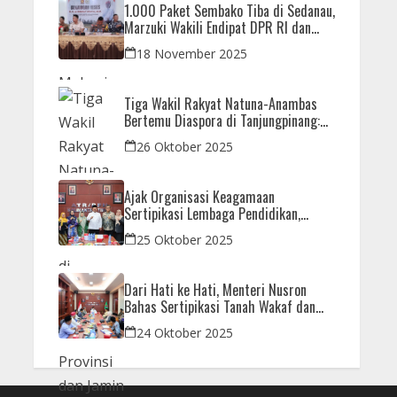
1.000 Paket Sembako Tiba di Sedanau,
Marzuki Wakili Endipat DPR RI dan
Iman Sutiawan Kawal Reses di Natuna
18 November 2025
Tiga Wakil Rakyat Natuna-Anambas
Bertemu Diaspora di Tanjungpinang:
Dorong Pemekaran Provinsi dan Jamin
26 Oktober 2025
Pemerataan Pembangunan
Ajak Organisasi Keagamaan
Sertipikasi Lembaga Pendidikan,
Menteri Nusron: Sebagai Early Warning
25 Oktober 2025
System
Dari Hati ke Hati, Menteri Nusron
Bahas Sertipikasi Tanah Wakaf dan
Rumah Ibadah di Kaltim
24 Oktober 2025