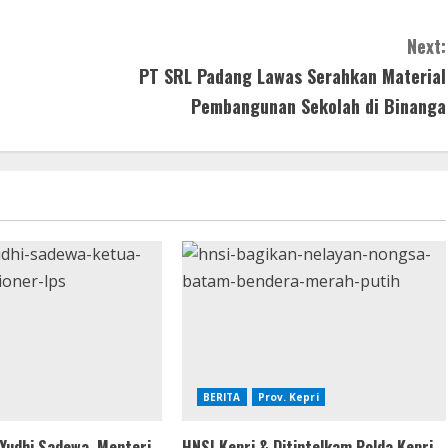
Next:
PT SRL Padang Lawas Serahkan Material
Pembangunan Sekolah di Binanga
BERITA
Prov. Kepri
 Yudhi Sadewa, Menteri
HNSI Kepri & Ditintelkam Polda Kepri