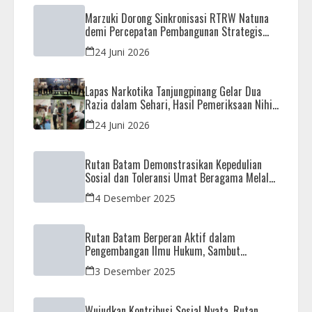
Marzuki Dorong Sinkronisasi RTRW Natuna
demi Percepatan Pembangunan Strategis
Daerah
24 Juni 2026
Lapas Narkotika Tanjungpinang Gelar Dua
Razia dalam Sehari, Hasil Pemeriksaan Nihil
Barang Terlarang
24 Juni 2026
Rutan Batam Demonstrasikan Kepedulian
Sosial dan Toleransi Umat Beragama Melalui
Doa Bersama Korban Bencana
4 Desember 2025
Rutan Batam Berperan Aktif dalam
Pengembangan Ilmu Hukum, Sambut
Kunjungan Observasi Mahasiswa UIB
3 Desember 2025
Wujudkan Kontribusi Sosial Nyata, Rutan