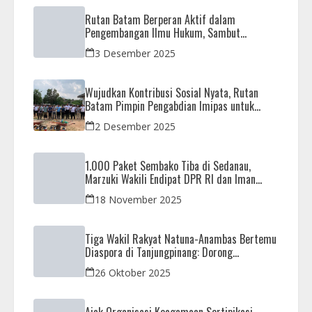
Rutan Batam Berperan Aktif dalam
Pengembangan Ilmu Hukum, Sambut
Kunjungan Observasi Mahasiswa UIB
3 Desember 2025
Wujudkan Kontribusi Sosial Nyata, Rutan
Batam Pimpin Pengabdian Imipas untuk
Negeri di Masjid Syahrom Ba’dawi
2 Desember 2025
1.000 Paket Sembako Tiba di Sedanau,
Marzuki Wakili Endipat DPR RI dan Iman
Sutiawan Kawal Reses di Natuna
18 November 2025
Tiga Wakil Rakyat Natuna-Anambas Bertemu
Diaspora di Tanjungpinang: Dorong
Pemekaran Provinsi dan Jamin Pemerataan
26 Oktober 2025
Pembangunan
Ajak Organisasi Keagamaan Sertipikasi