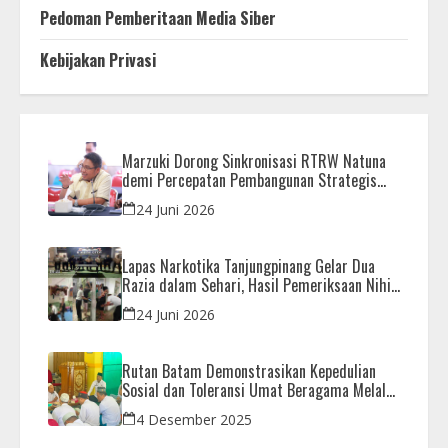
Pedoman Pemberitaan Media Siber
Kebijakan Privasi
Marzuki Dorong Sinkronisasi RTRW Natuna
demi Percepatan Pembangunan Strategis
Daerah
24 Juni 2026
Lapas Narkotika Tanjungpinang Gelar Dua
Razia dalam Sehari, Hasil Pemeriksaan Nihil
Barang Terlarang
24 Juni 2026
Rutan Batam Demonstrasikan Kepedulian
Sosial dan Toleransi Umat Beragama Melalui
Doa Bersama Korban Bencana
4 Desember 2025