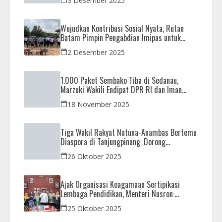
3 Desember 2025
Wujudkan Kontribusi Sosial Nyata, Rutan
Batam Pimpin Pengabdian Imipas untuk
Negeri di Masjid Syahrom Ba’dawi
2 Desember 2025
1.000 Paket Sembako Tiba di Sedanau,
Marzuki Wakili Endipat DPR RI dan Iman
Sutiawan Kawal Reses di Natuna
18 November 2025
Tiga Wakil Rakyat Natuna-Anambas Bertemu
Diaspora di Tanjungpinang: Dorong
Pemekaran Provinsi dan Jamin Pemerataan
26 Oktober 2025
Pembangunan
Ajak Organisasi Keagamaan Sertipikasi
Lembaga Pendidikan, Menteri Nusron:
Sebagai Early Warning System
25 Oktober 2025