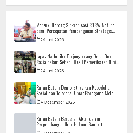
Marzuki Dorong Sinkronisasi RTRW Natuna
demi Percepatan Pembangunan Strategis
Daerah
24 Juni 2026
Lapas Narkotika Tanjungpinang Gelar Dua
Razia dalam Sehari, Hasil Pemeriksaan Nihil
Barang Terlarang
24 Juni 2026
Rutan Batam Demonstrasikan Kepedulian
Sosial dan Toleransi Umat Beragama Melalui
Doa Bersama Korban Bencana
4 Desember 2025
Rutan Batam Berperan Aktif dalam
Pengembangan Ilmu Hukum, Sambut
Kunjungan Observasi Mahasiswa UIB