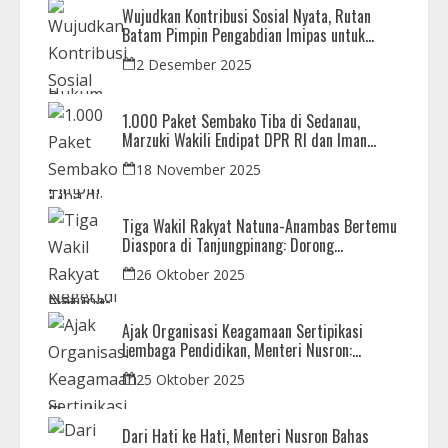
Wujudkan Kontribusi Sosial Nyata, Rutan
Batam Pimpin Pengabdian Imipas untuk
Negeri di Masjid Syahrom Ba’dawi
2 Desember 2025
1.000 Paket Sembako Tiba di Sedanau,
Marzuki Wakili Endipat DPR RI dan Iman
Sutiawan Kawal Reses di Natuna
18 November 2025
Tiga Wakil Rakyat Natuna-Anambas Bertemu
Diaspora di Tanjungpinang: Dorong
Pemekaran Provinsi dan Jamin Pemerataan
26 Oktober 2025
Pembangunan
Ajak Organisasi Keagamaan Sertipikasi
Lembaga Pendidikan, Menteri Nusron:
Sebagai Early Warning System
25 Oktober 2025
Dari Hati ke Hati, Menteri Nusron Bahas