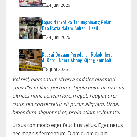
Strategis Daerah
24 Juni 2026
Lapas Narkotika Tanjungpinang Gelar
Dua Razia dalam Sehari, Hasil
Pemeriksaan Nihil Barang Terlarang
24 Juni 2026
Kuasai Dugaan Peredaran Rokok Ilegal
di Kepri, Nama Aheng Kijang Kembali
Disorot
8 Juni 2026
Vel nisl, elementum viverra sodales euismod
convallis nullam porttitor. Ligula enim nisi varius
ultrices nunc aenean lorem eget. Feugiat orci
risus sed consectetur sit purus aliquam. Urna,
bibendum aliquet mi et, proin etiam vulputate.
Ursus commodo eget faucibus tellus. Eget netus
nec magnis fermentum. Diam quam quam