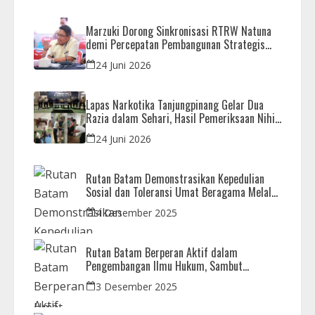
Marzuki Dorong Sinkronisasi RTRW Natuna
demi Percepatan Pembangunan Strategis
Daerah
24 Juni 2026
Lapas Narkotika Tanjungpinang Gelar Dua
Razia dalam Sehari, Hasil Pemeriksaan Nihil
Barang Terlarang
24 Juni 2026
Rutan Batam Demonstrasikan Kepedulian
Sosial dan Toleransi Umat Beragama Melalui
Doa Bersama Korban Bencana
4 Desember 2025
Rutan Batam Berperan Aktif dalam
Pengembangan Ilmu Hukum, Sambut
Kunjungan Observasi Mahasiswa UIB
3 Desember 2025