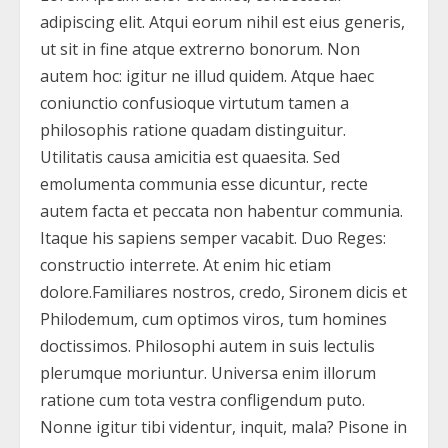
adipiscing elit. Atqui eorum nihil est eius generis,
ut sit in fine atque extrerno bonorum. Non
autem hoc: igitur ne illud quidem. Atque haec
coniunctio confusioque virtutum tamen a
philosophis ratione quadam distinguitur.
Utilitatis causa amicitia est quaesita. Sed
emolumenta communia esse dicuntur, recte
autem facta et peccata non habentur communia.
Itaque his sapiens semper vacabit. Duo Reges:
constructio interrete. At enim hic etiam
dolore.Familiares nostros, credo, Sironem dicis et
Philodemum, cum optimos viros, tum homines
doctissimos. Philosophi autem in suis lectulis
plerumque moriuntur. Universa enim illorum
ratione cum tota vestra confligendum puto.
Nonne igitur tibi videntur, inquit, mala? Pisone in