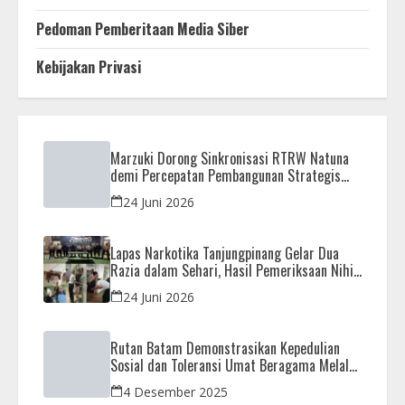
Pedoman Pemberitaan Media Siber
Kebijakan Privasi
Marzuki Dorong Sinkronisasi RTRW Natuna
demi Percepatan Pembangunan Strategis
Daerah
24 Juni 2026
Lapas Narkotika Tanjungpinang Gelar Dua
Razia dalam Sehari, Hasil Pemeriksaan Nihil
Barang Terlarang
24 Juni 2026
Rutan Batam Demonstrasikan Kepedulian
Sosial dan Toleransi Umat Beragama Melalui
Doa Bersama Korban Bencana
4 Desember 2025