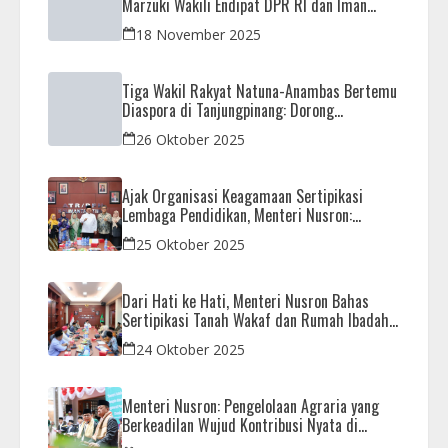
Marzuki Wakili Endipat DPR RI dan Iman
Sutiawan Kawal Reses di Natuna
18 November 2025
Tiga Wakil Rakyat Natuna-Anambas Bertemu
Diaspora di Tanjungpinang: Dorong
Pemekaran Provinsi dan Jamin Pemerataan
26 Oktober 2025
Pembangunan
Ajak Organisasi Keagamaan Sertipikasi
Lembaga Pendidikan, Menteri Nusron:
Sebagai Early Warning System
25 Oktober 2025
Dari Hati ke Hati, Menteri Nusron Bahas
Sertipikasi Tanah Wakaf dan Rumah Ibadah
di Kaltim
24 Oktober 2025
Menteri Nusron: Pengelolaan Agraria yang
Berkeadilan Wujud Kontribusi Nyata di
Setahun Pemerintahan Prabowo-Gibran