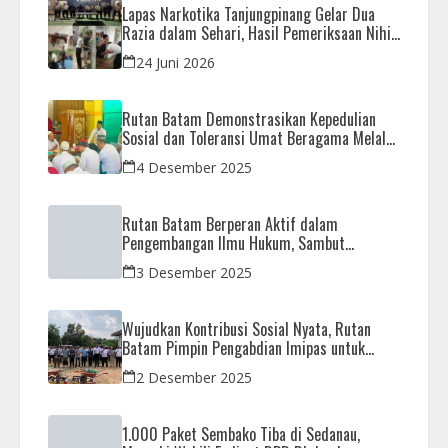
Lapas Narkotika Tanjungpinang Gelar Dua
Razia dalam Sehari, Hasil Pemeriksaan Nihil
Barang Terlarang
24 Juni 2026
Rutan Batam Demonstrasikan Kepedulian
Sosial dan Toleransi Umat Beragama Melalui
Doa Bersama Korban Bencana
4 Desember 2025
Rutan Batam Berperan Aktif dalam
Pengembangan Ilmu Hukum, Sambut
Kunjungan Observasi Mahasiswa UIB
3 Desember 2025
Wujudkan Kontribusi Sosial Nyata, Rutan
Batam Pimpin Pengabdian Imipas untuk
Negeri di Masjid Syahrom Ba’dawi
2 Desember 2025
1.000 Paket Sembako Tiba di Sedanau,