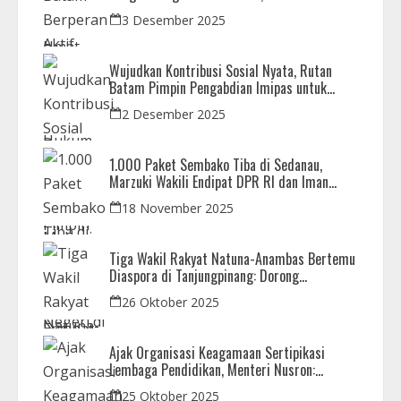
Kunjungan Observasi Mahasiswa UIB
3 Desember 2025
Wujudkan Kontribusi Sosial Nyata, Rutan
Batam Pimpin Pengabdian Imipas untuk
Negeri di Masjid Syahrom Ba’dawi
2 Desember 2025
1.000 Paket Sembako Tiba di Sedanau,
Marzuki Wakili Endipat DPR RI dan Iman
Sutiawan Kawal Reses di Natuna
18 November 2025
Tiga Wakil Rakyat Natuna-Anambas Bertemu
Diaspora di Tanjungpinang: Dorong
Pemekaran Provinsi dan Jamin Pemerataan
26 Oktober 2025
Pembangunan
Ajak Organisasi Keagamaan Sertipikasi
Lembaga Pendidikan, Menteri Nusron:
Sebagai Early Warning System
25 Oktober 2025