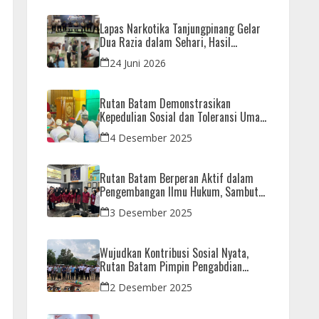
Lapas Narkotika Tanjungpinang Gelar
Dua Razia dalam Sehari, Hasil
Pemeriksaan Nihil Barang Terlarang
24 Juni 2026
Rutan Batam Demonstrasikan
Kepedulian Sosial dan Toleransi Umat
Beragama Melalui Doa Bersama
4 Desember 2025
Korban Bencana
Rutan Batam Berperan Aktif dalam
Pengembangan Ilmu Hukum, Sambut
Kunjungan Observasi Mahasiswa UIB
3 Desember 2025
Wujudkan Kontribusi Sosial Nyata,
Rutan Batam Pimpin Pengabdian
Imipas untuk Negeri di Masjid
2 Desember 2025
Syahrom Ba’dawi