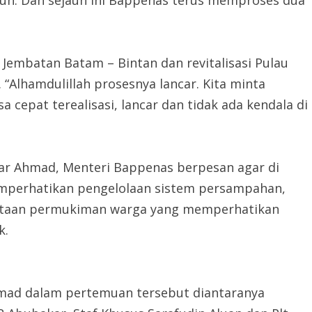
h. Dan sejauh ini Bappenas terus memproses dua
 Jembatan Batam – Bintan dan revitalisasi Pulau
“Alhamdulillah prosesnya lancar. Kita minta
 cepat terealisasi, lancar dan tidak ada kendala di
sar Ahmad, Menteri Bappenas berpesan agar di
mperhatikan pengelolaan sistem persampahan,
ataan permukiman warga yang memperhatikan
k.
mad dalam pertemuan tersebut diantaranya