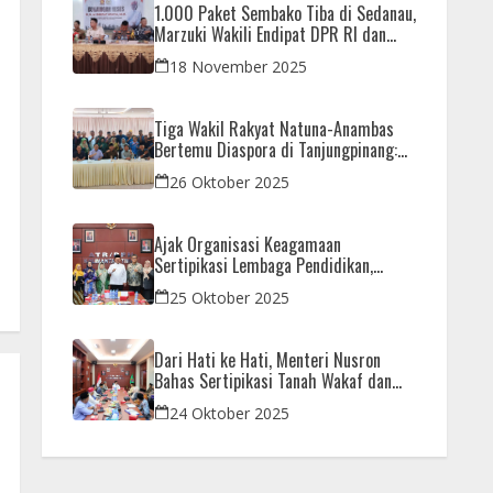
1.000 Paket Sembako Tiba di Sedanau,
Marzuki Wakili Endipat DPR RI dan
Iman Sutiawan Kawal Reses di Natuna
18 November 2025
Tiga Wakil Rakyat Natuna-Anambas
Bertemu Diaspora di Tanjungpinang:
Dorong Pemekaran Provinsi dan Jamin
26 Oktober 2025
Pemerataan Pembangunan
Ajak Organisasi Keagamaan
Sertipikasi Lembaga Pendidikan,
Menteri Nusron: Sebagai Early Warning
25 Oktober 2025
System
Dari Hati ke Hati, Menteri Nusron
Bahas Sertipikasi Tanah Wakaf dan
Rumah Ibadah di Kaltim
24 Oktober 2025