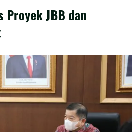
s Proyek JBB dan
t