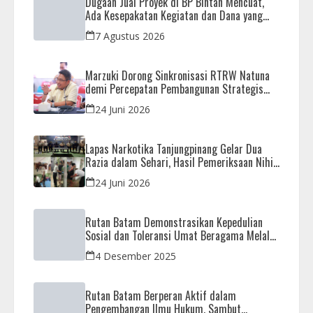
Dugaan Jual Proyek di BP Bintan Mencuat,
Ada Kesepakatan Kegiatan dan Dana yang
Dikembalikan
7 Agustus 2026
Marzuki Dorong Sinkronisasi RTRW Natuna
demi Percepatan Pembangunan Strategis
Daerah
24 Juni 2026
Lapas Narkotika Tanjungpinang Gelar Dua
Razia dalam Sehari, Hasil Pemeriksaan Nihil
Barang Terlarang
24 Juni 2026
Rutan Batam Demonstrasikan Kepedulian
Sosial dan Toleransi Umat Beragama Melalui
Doa Bersama Korban Bencana
4 Desember 2025
Rutan Batam Berperan Aktif dalam
Pengembangan Ilmu Hukum, Sambut