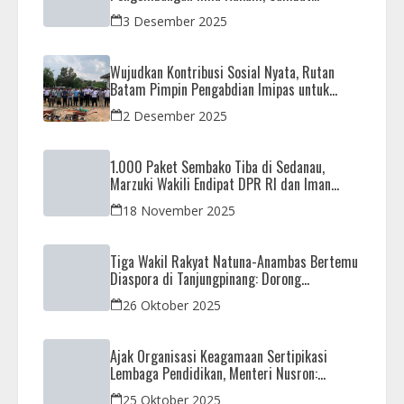
Kunjungan Observasi Mahasiswa UIB
3 Desember 2025
Wujudkan Kontribusi Sosial Nyata, Rutan
Batam Pimpin Pengabdian Imipas untuk
Negeri di Masjid Syahrom Ba’dawi
2 Desember 2025
1.000 Paket Sembako Tiba di Sedanau,
Marzuki Wakili Endipat DPR RI dan Iman
Sutiawan Kawal Reses di Natuna
18 November 2025
Tiga Wakil Rakyat Natuna-Anambas Bertemu
Diaspora di Tanjungpinang: Dorong
Pemekaran Provinsi dan Jamin Pemerataan
26 Oktober 2025
Pembangunan
Ajak Organisasi Keagamaan Sertipikasi
Lembaga Pendidikan, Menteri Nusron:
Sebagai Early Warning System
25 Oktober 2025