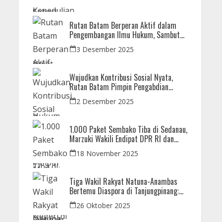
Korban Bencana
Rutan Batam Berperan Aktif dalam
Pengembangan Ilmu Hukum, Sambut
Kunjungan Observasi Mahasiswa UIB
3 Desember 2025
Wujudkan Kontribusi Sosial Nyata,
Rutan Batam Pimpin Pengabdian
Imipas untuk Negeri di Masjid
2 Desember 2025
Syahrom Ba’dawi
1.000 Paket Sembako Tiba di Sedanau,
Marzuki Wakili Endipat DPR RI dan
Iman Sutiawan Kawal Reses di Natuna
18 November 2025
Tiga Wakil Rakyat Natuna-Anambas
Bertemu Diaspora di Tanjungpinang:
Dorong Pemekaran Provinsi dan Jamin
26 Oktober 2025
Pemerataan Pembangunan