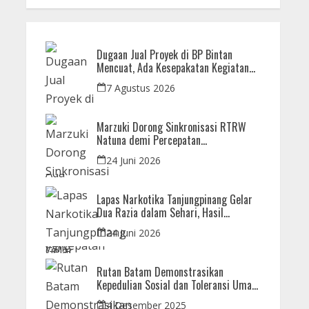
Dugaan Jual Proyek di BP Bintan
Mencuat, Ada Kesepakatan Kegiatan
dan Dana yang Dikembalikan
7 Agustus 2026
Marzuki Dorong Sinkronisasi RTRW
Natuna demi Percepatan
Pembangunan Strategis Daerah
24 Juni 2026
Lapas Narkotika Tanjungpinang Gelar
Dua Razia dalam Sehari, Hasil
Pemeriksaan Nihil Barang Terlarang
24 Juni 2026
Rutan Batam Demonstrasikan
Kepedulian Sosial dan Toleransi Umat
Beragama Melalui Doa Bersama
4 Desember 2025