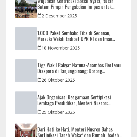
Wujudkan Kontribusi Sosial Nyata, Rutan
Batam Pimpin Pengabdian Imipas untuk
Negeri di Masjid Syahrom Ba’dawi
2 Desember 2025
1.000 Paket Sembako Tiba di Sedanau,
Marzuki Wakili Endipat DPR RI dan Iman
Sutiawan Kawal Reses di Natuna
18 November 2025
Tiga Wakil Rakyat Natuna-Anambas Bertemu
Diaspora di Tanjungpinang: Dorong
Pemekaran Provinsi dan Jamin Pemerataan
26 Oktober 2025
Pembangunan
Ajak Organisasi Keagamaan Sertipikasi
Lembaga Pendidikan, Menteri Nusron:
Sebagai Early Warning System
25 Oktober 2025
Dari Hati ke Hati, Menteri Nusron Bahas
Sertipikasi Tanah Wakaf dan Rumah Ibadah