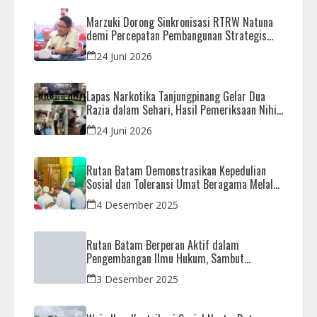
Marzuki Dorong Sinkronisasi RTRW Natuna
demi Percepatan Pembangunan Strategis
Daerah
24 Juni 2026
Lapas Narkotika Tanjungpinang Gelar Dua
Razia dalam Sehari, Hasil Pemeriksaan Nihil
Barang Terlarang
24 Juni 2026
Rutan Batam Demonstrasikan Kepedulian
Sosial dan Toleransi Umat Beragama Melalui
Doa Bersama Korban Bencana
4 Desember 2025
Rutan Batam Berperan Aktif dalam
Pengembangan Ilmu Hukum, Sambut
Kunjungan Observasi Mahasiswa UIB
3 Desember 2025