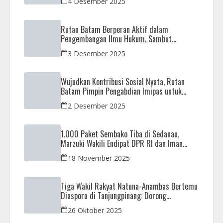
4 Desember 2025
Rutan Batam Berperan Aktif dalam
Pengembangan Ilmu Hukum, Sambut
Kunjungan Observasi Mahasiswa UIB
3 Desember 2025
Wujudkan Kontribusi Sosial Nyata, Rutan
Batam Pimpin Pengabdian Imipas untuk
Negeri di Masjid Syahrom Ba’dawi
2 Desember 2025
1.000 Paket Sembako Tiba di Sedanau,
Marzuki Wakili Endipat DPR RI dan Iman
Sutiawan Kawal Reses di Natuna
18 November 2025
Tiga Wakil Rakyat Natuna-Anambas Bertemu
Diaspora di Tanjungpinang: Dorong
Pemekaran Provinsi dan Jamin Pemerataan
26 Oktober 2025
Pembangunan