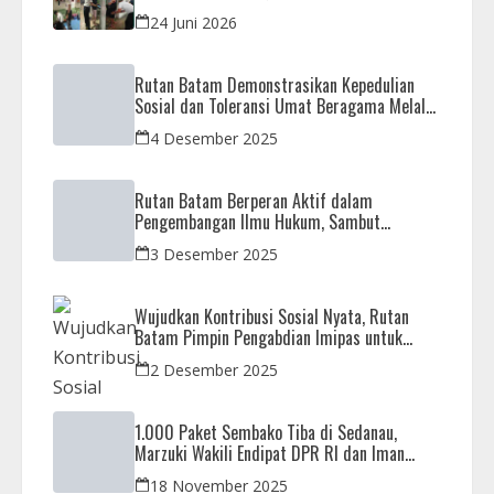
Barang Terlarang
24 Juni 2026
Rutan Batam Demonstrasikan Kepedulian
Sosial dan Toleransi Umat Beragama Melalui
Doa Bersama Korban Bencana
4 Desember 2025
Rutan Batam Berperan Aktif dalam
Pengembangan Ilmu Hukum, Sambut
Kunjungan Observasi Mahasiswa UIB
3 Desember 2025
Wujudkan Kontribusi Sosial Nyata, Rutan
Batam Pimpin Pengabdian Imipas untuk
Negeri di Masjid Syahrom Ba’dawi
2 Desember 2025
1.000 Paket Sembako Tiba di Sedanau,
Marzuki Wakili Endipat DPR RI dan Iman
Sutiawan Kawal Reses di Natuna
18 November 2025