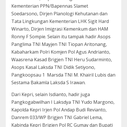
Kementerian PPN/Bapennas Slamet
Soedarsono, Dirjen Planologi Kehutanan dan
Tata Lingkungan Kementerian LHK Sigit Hard
Winarto, Dirjen Imigrasi Kemenkum dan HAM
Ronny F Sompie. Selain itu tampak hadir Asops
Panglima TNI Mayjen TNI Tiopan Aritonang,
Kabaharkam Polri Komjen Pol Agus Andrianto,
Waasrena Kasad Brigjen TNI Heru Sudarminto,
Asops Kasal Laksda TNI Didik Setiyono,
Pangkoopsau 1 Marsda TNI M. Khairil Lubis dan
Sestama Bakamla Laksda S Irawan.
Dari Kepri, selain Isdianto, hadir juga
Pangkogabwilhan I Laksdya TNI Yudo Margono,
Kapolda Kepri Irjen Pol Andap Budi Revianto,
Danrem 033/WP Brigjen TNI Gabriel Lema,
Kabinda Kepri Brigjen Pol RC Gumay dan Bupati