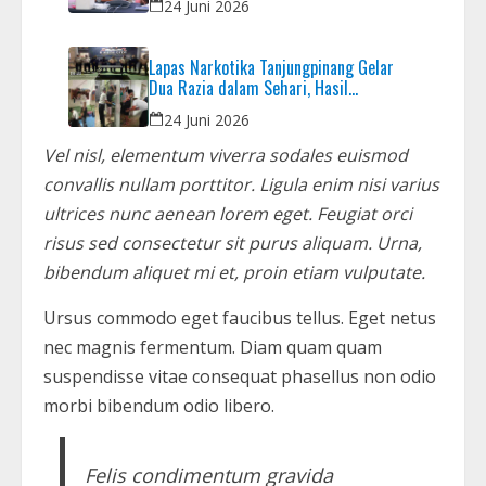
24 Juni 2026
Lapas Narkotika Tanjungpinang Gelar
Dua Razia dalam Sehari, Hasil
Pemeriksaan Nihil Barang Terlarang
24 Juni 2026
Vel nisl, elementum viverra sodales euismod
convallis nullam porttitor. Ligula enim nisi varius
ultrices nunc aenean lorem eget. Feugiat orci
risus sed consectetur sit purus aliquam. Urna,
bibendum aliquet mi et, proin etiam vulputate.
Ursus commodo eget faucibus tellus. Eget netus
nec magnis fermentum. Diam quam quam
suspendisse vitae consequat phasellus non odio
morbi bibendum odio libero.
Felis condimentum gravida