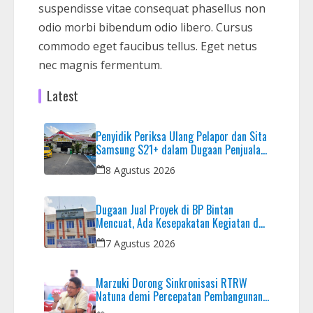
suspendisse vitae consequat phasellus non
odio morbi bibendum odio libero. Cursus
commodo eget faucibus tellus. Eget netus
nec magnis fermentum.
Latest
Penyidik Periksa Ulang Pelapor dan Sita
Samsung S21+ dalam Dugaan Penjualan
HP Ilegal di Nagoya Hill
8 Agustus 2026
Dugaan Jual Proyek di BP Bintan
Mencuat, Ada Kesepakatan Kegiatan dan
Dana yang Dikembalikan
7 Agustus 2026
Marzuki Dorong Sinkronisasi RTRW
Natuna demi Percepatan Pembangunan
Strategis Daerah