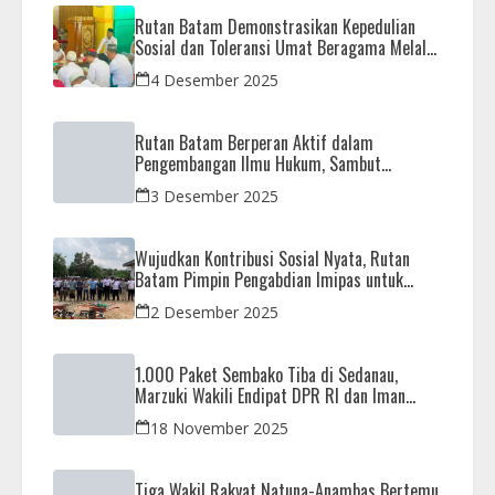
Rutan Batam Demonstrasikan Kepedulian
Sosial dan Toleransi Umat Beragama Melalui
Doa Bersama Korban Bencana
4 Desember 2025
Rutan Batam Berperan Aktif dalam
Pengembangan Ilmu Hukum, Sambut
Kunjungan Observasi Mahasiswa UIB
3 Desember 2025
Wujudkan Kontribusi Sosial Nyata, Rutan
Batam Pimpin Pengabdian Imipas untuk
Negeri di Masjid Syahrom Ba’dawi
2 Desember 2025
1.000 Paket Sembako Tiba di Sedanau,
Marzuki Wakili Endipat DPR RI dan Iman
Sutiawan Kawal Reses di Natuna
18 November 2025
Tiga Wakil Rakyat Natuna-Anambas Bertemu