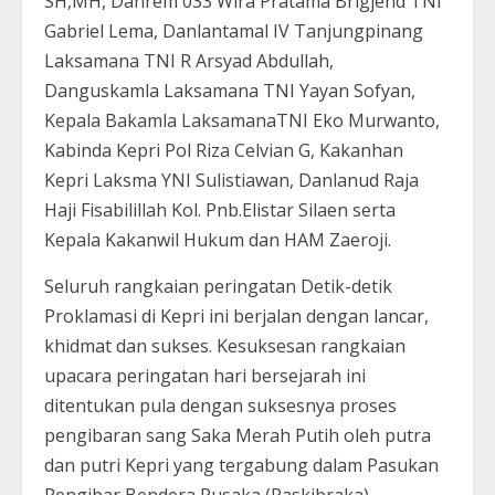
SH,MH, Danrem 033 Wira Pratama Brigjend TNI
Gabriel Lema, Danlantamal IV Tanjungpinang
Laksamana TNI R Arsyad Abdullah,
Danguskamla Laksamana TNI Yayan Sofyan,
Kepala Bakamla LaksamanaTNI Eko Murwanto,
Kabinda Kepri Pol Riza Celvian G, Kakanhan
Kepri Laksma YNI Sulistiawan, Danlanud Raja
Haji Fisabilillah Kol. Pnb.Elistar Silaen serta
Kepala Kakanwil Hukum dan HAM Zaeroji.
Seluruh rangkaian peringatan Detik-detik
Proklamasi di Kepri ini berjalan dengan lancar,
khidmat dan sukses. Kesuksesan rangkaian
upacara peringatan hari bersejarah ini
ditentukan pula dengan suksesnya proses
pengibaran sang Saka Merah Putih oleh putra
dan putri Kepri yang tergabung dalam Pasukan
Pengibar Bendera Pusaka (Paskibraka).