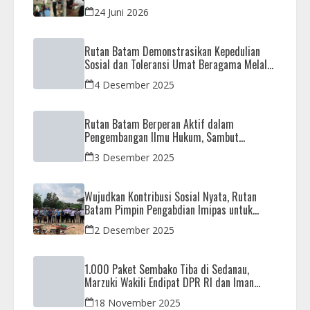
Barang Terlarang
24 Juni 2026
Rutan Batam Demonstrasikan Kepedulian
Sosial dan Toleransi Umat Beragama Melalui
Doa Bersama Korban Bencana
4 Desember 2025
Rutan Batam Berperan Aktif dalam
Pengembangan Ilmu Hukum, Sambut
Kunjungan Observasi Mahasiswa UIB
3 Desember 2025
Wujudkan Kontribusi Sosial Nyata, Rutan
Batam Pimpin Pengabdian Imipas untuk
Negeri di Masjid Syahrom Ba’dawi
2 Desember 2025
1.000 Paket Sembako Tiba di Sedanau,
Marzuki Wakili Endipat DPR RI dan Iman
Sutiawan Kawal Reses di Natuna
18 November 2025