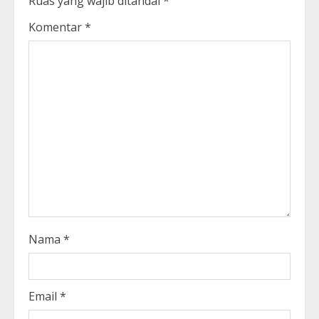
Ruas yang wajib ditandai
*
Komentar
*
Nama
*
Email
*