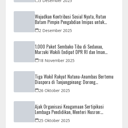
3 Desember 2025
Wujudkan Kontribusi Sosial Nyata, Rutan
Batam Pimpin Pengabdian Imipas untuk
Negeri di Masjid Syahrom Ba’dawi
2 Desember 2025
1.000 Paket Sembako Tiba di Sedanau,
Marzuki Wakili Endipat DPR RI dan Iman
Sutiawan Kawal Reses di Natuna
18 November 2025
Tiga Wakil Rakyat Natuna-Anambas Bertemu
Diaspora di Tanjungpinang: Dorong
Pemekaran Provinsi dan Jamin Pemerataan
26 Oktober 2025
Pembangunan
Ajak Organisasi Keagamaan Sertipikasi
Lembaga Pendidikan, Menteri Nusron:
Sebagai Early Warning System
25 Oktober 2025