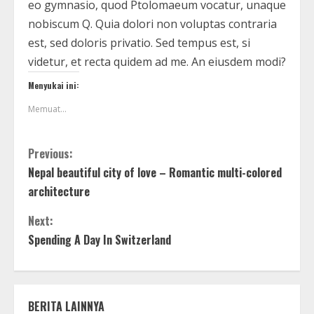
eo gymnasio, quod Ptolomaeum vocatur, unaque
nobiscum Q. Quia dolori non voluptas contraria
est, sed doloris privatio. Sed tempus est, si
videtur, et recta quidem ad me. An eiusdem modi?
Menyukai ini:
Memuat...
Previous:
Nepal beautiful city of love – Romantic multi-colored
architecture
Next:
Spending A Day In Switzerland
BERITA LAINNYA