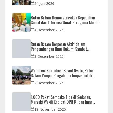
Barang Terlarang
24 Juni 2026
Rutan Batam Demonstrasikan Kepedulian
Sosial dan Toleransi Umat Beragama Melalui
Doa Bersama Korban Bencana
4 Desember 2025
Rutan Batam Berperan Aktif dalam
Pengembangan Ilmu Hukum, Sambut
Kunjungan Observasi Mahasiswa UIB
3 Desember 2025
Wujudkan Kontribusi Sosial Nyata, Rutan
Batam Pimpin Pengabdian Imipas untuk
Negeri di Masjid Syahrom Ba’dawi
2 Desember 2025
1.000 Paket Sembako Tiba di Sedanau,
Marzuki Wakili Endipat DPR RI dan Iman
Sutiawan Kawal Reses di Natuna
18 November 2025