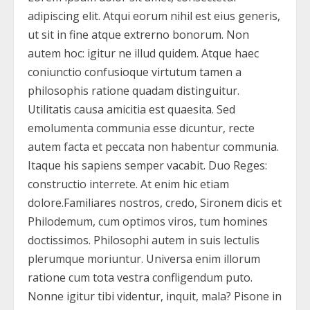
adipiscing elit. Atqui eorum nihil est eius generis,
ut sit in fine atque extrerno bonorum. Non
autem hoc: igitur ne illud quidem. Atque haec
coniunctio confusioque virtutum tamen a
philosophis ratione quadam distinguitur.
Utilitatis causa amicitia est quaesita. Sed
emolumenta communia esse dicuntur, recte
autem facta et peccata non habentur communia.
Itaque his sapiens semper vacabit. Duo Reges:
constructio interrete. At enim hic etiam
dolore.Familiares nostros, credo, Sironem dicis et
Philodemum, cum optimos viros, tum homines
doctissimos. Philosophi autem in suis lectulis
plerumque moriuntur. Universa enim illorum
ratione cum tota vestra confligendum puto.
Nonne igitur tibi videntur, inquit, mala? Pisone in