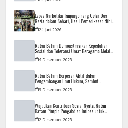
Lapas Narkotika Tanjungpinang Gelar Dua
Razia dalam Sehari, Hasil Pemeriksaan Nihil
Barang Terlarang
24 Juni 2026
Rutan Batam Demonstrasikan Kepedulian
Sosial dan Toleransi Umat Beragama Melalui
Doa Bersama Korban Bencana
4 Desember 2025
Rutan Batam Berperan Aktif dalam
Pengembangan Ilmu Hukum, Sambut
Kunjungan Observasi Mahasiswa UIB
3 Desember 2025
Wujudkan Kontribusi Sosial Nyata, Rutan
Batam Pimpin Pengabdian Imipas untuk
Negeri di Masjid Syahrom Ba’dawi
2 Desember 2025