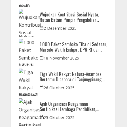
Wujudkan Kontribusi Sosial Nyata,
Rutan Batam Pimpin Pengabdian
Imipas untuk Negeri di Masjid
2 Desember 2025
Syahrom Ba’dawi
1.000 Paket Sembako Tiba di Sedanau,
Marzuki Wakili Endipat DPR RI dan
Iman Sutiawan Kawal Reses di Natuna
18 November 2025
Tiga Wakil Rakyat Natuna-Anambas
Bertemu Diaspora di Tanjungpinang:
Dorong Pemekaran Provinsi dan Jamin
26 Oktober 2025
Pemerataan Pembangunan
Ajak Organisasi Keagamaan
Sertipikasi Lembaga Pendidikan,
Menteri Nusron: Sebagai Early Warning
25 Oktober 2025
System