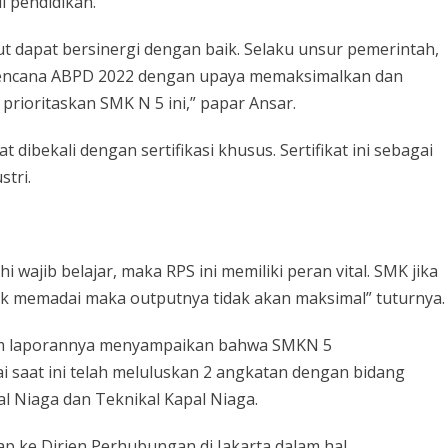
l pendidikan.
ut dapat bersinergi dengan baik. Selaku unsur pemerintah,
rencana ABPD 2022 dengan upaya memaksimalkan dan
prioritaskan SMK N 5 ini,” papar Ansar.
dibekali dengan sertifikasi khusus. Sertifikat ini sebagai
stri.
wajib belajar, maka RPS ini memiliki peran vital. SMK jika
idak memadai maka outputnya tidak akan maksimal” tuturnya.
alam laporannya menyampaikan bahwa SMKN 5
i saat ini telah meluluskan 2 angkatan dengan bidang
l Niaga dan Teknikal Kapal Niaga.
ap ke Dirjen Perhubungan di Jakarta dalam hal