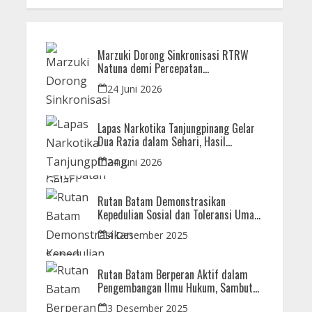
Marzuki Dorong Sinkronisasi RTRW
Natuna demi Percepatan
Pembangunan Strategis Daerah
24 Juni 2026
Lapas Narkotika Tanjungpinang Gelar
Dua Razia dalam Sehari, Hasil
Pemeriksaan Nihil Barang Terlarang
24 Juni 2026
Rutan Batam Demonstrasikan
Kepedulian Sosial dan Toleransi Umat
Beragama Melalui Doa Bersama
4 Desember 2025
Korban Bencana
Rutan Batam Berperan Aktif dalam
Pengembangan Ilmu Hukum, Sambut
Kunjungan Observasi Mahasiswa UIB
3 Desember 2025