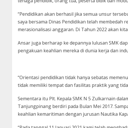
tenaga pendidik, orang tua, peserta didik dan modu
“Pendidikan akan berhasil jika semua unsur terseb
saya bersama Dinas Pendidikan telah membedah 
merasionalisasi anggaran. Di Tahun 2022 akan kita 
Ansar juga berharap ke depannya lulusan SMK dapat 
pengakuan keahlian mereka di dunia kerja dan indu
“Orientasi pendidikan tidak hanya sebatas memenuhi 
tidak memiliki tempat dan fasilitas praktik yang t
Sementara itu Plt. Kepala SMK N 5 Zulkarnain d
Tanjungpinang berdiri pada Bulan Mei 2017. Sampa
keahlian kemaritiman dengan jurusan Nautika Kapa
“Pada tanggal 11 Januari 2021 kami telah menghad