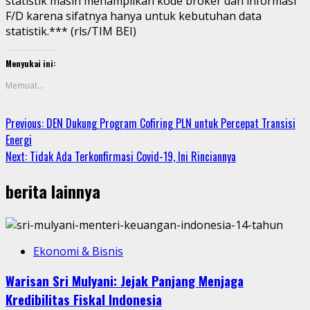
statistik masih menampilkan kode broker dan informasi
F/D karena sifatnya hanya untuk kebutuhan data
statistik.*** (rls/TIM BEI)
Menyukai ini:
Memuat...
Continue
Previous:
DEN Dukung Program Cofiring PLN untuk Percepat Transisi
Energi
Reading
Next:
Tidak Ada Terkonfirmasi Covid-19, Ini Rinciannya
berita lainnya
Ekonomi & Bisnis
Warisan Sri Mulyani: Jejak Panjang Menjaga
Kredibilitas Fiskal Indonesia