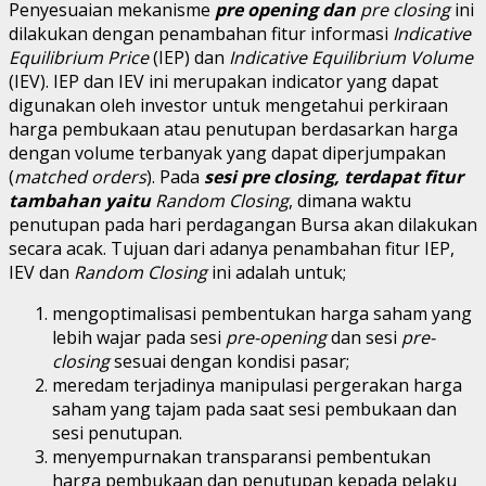
Penyesuaian mekanisme
pre opening dan
pre closing
ini
dilakukan dengan penambahan fitur informasi
Indicative
Equilibrium Price
(IEP) dan
Indicative Equilibrium Volume
(IEV). IEP dan IEV ini merupakan indicator yang dapat
digunakan oleh investor untuk mengetahui perkiraan
harga pembukaan atau penutupan berdasarkan harga
dengan volume terbanyak yang dapat diperjumpakan
(
matched orders
). Pada
sesi pre closing, terdapat fitur
tambahan
yaitu
Random Closing
, dimana waktu
penutupan pada hari perdagangan Bursa akan dilakukan
secara acak. Tujuan dari adanya penambahan fitur IEP,
IEV dan
Random Closing
ini adalah untuk;
mengoptimalisasi pembentukan harga saham yang
lebih wajar pada sesi
pre-opening
dan sesi
pre-
closing
sesuai dengan kondisi pasar;
meredam terjadinya manipulasi pergerakan harga
saham yang tajam pada saat sesi pembukaan dan
sesi penutupan.
menyempurnakan transparansi pembentukan
harga pembukaan dan penutupan kepada pelaku