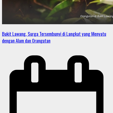
Bukit Lawang, Surga Tersembunyi di Langkat yang Menyatu
dengan Alam dan Orangutan