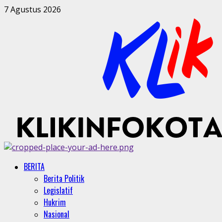
Skip
7 Agustus 2026
to
content
Primary
BERITA
Menu
Berita Politik
Legislatif
Hukrim
Nasional