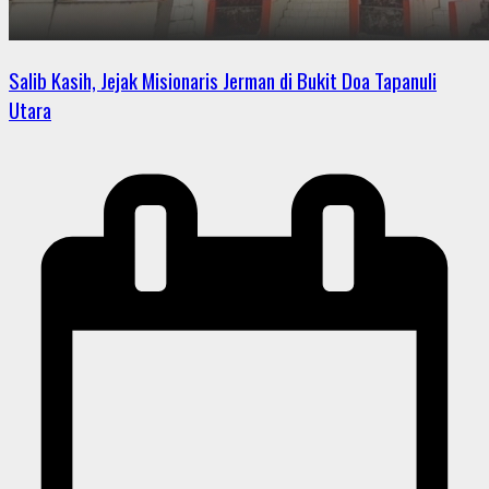
Salib Kasih, Jejak Misionaris Jerman di Bukit Doa Tapanuli
Utara