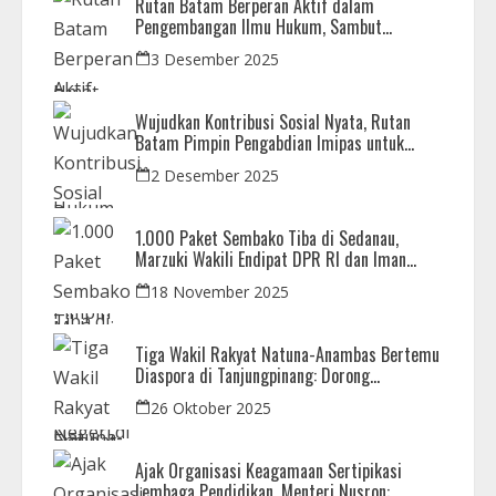
Rutan Batam Berperan Aktif dalam
Pengembangan Ilmu Hukum, Sambut
Kunjungan Observasi Mahasiswa UIB
3 Desember 2025
Wujudkan Kontribusi Sosial Nyata, Rutan
Batam Pimpin Pengabdian Imipas untuk
Negeri di Masjid Syahrom Ba’dawi
2 Desember 2025
1.000 Paket Sembako Tiba di Sedanau,
Marzuki Wakili Endipat DPR RI dan Iman
Sutiawan Kawal Reses di Natuna
18 November 2025
Tiga Wakil Rakyat Natuna-Anambas Bertemu
Diaspora di Tanjungpinang: Dorong
Pemekaran Provinsi dan Jamin Pemerataan
26 Oktober 2025
Pembangunan
Ajak Organisasi Keagamaan Sertipikasi
Lembaga Pendidikan, Menteri Nusron: