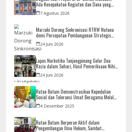
Ada Kesepakatan Kegiatan dan Dana yang
Dikembalikan
7 Agustus 2026
Marzuki Dorong Sinkronisasi RTRW Natuna
demi Percepatan Pembangunan Strategis
Daerah
24 Juni 2026
Lapas Narkotika Tanjungpinang Gelar Dua
Razia dalam Sehari, Hasil Pemeriksaan Nihil
Barang Terlarang
24 Juni 2026
Rutan Batam Demonstrasikan Kepedulian
Sosial dan Toleransi Umat Beragama Melalui
Doa Bersama Korban Bencana
4 Desember 2025
Rutan Batam Berperan Aktif dalam
Pengembangan Ilmu Hukum, Sambut