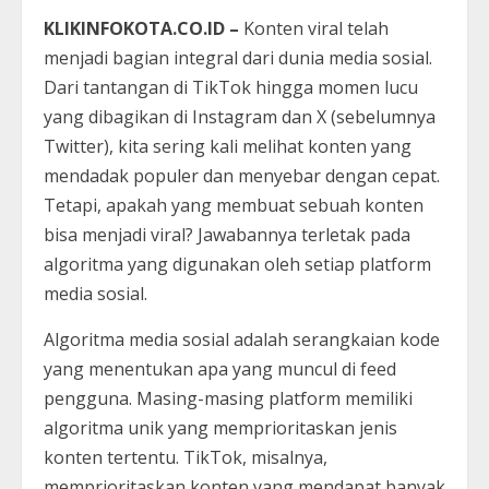
KLIKINFOKOTA.CO.ID –
Konten viral telah
menjadi bagian integral dari dunia media sosial.
Dari tantangan di TikTok hingga momen lucu
yang dibagikan di Instagram dan X (sebelumnya
Twitter), kita sering kali melihat konten yang
mendadak populer dan menyebar dengan cepat.
Tetapi, apakah yang membuat sebuah konten
bisa menjadi viral? Jawabannya terletak pada
algoritma yang digunakan oleh setiap platform
media sosial.
Algoritma media sosial adalah serangkaian kode
yang menentukan apa yang muncul di feed
pengguna. Masing-masing platform memiliki
algoritma unik yang memprioritaskan jenis
konten tertentu. TikTok, misalnya,
memprioritaskan konten yang mendapat banyak