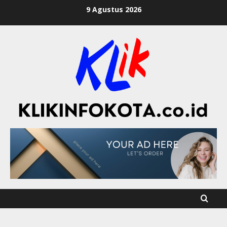
9 Agustus 2026