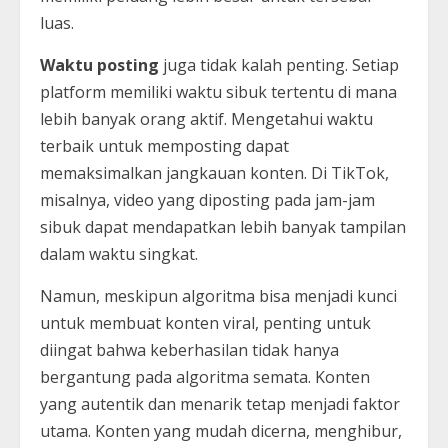
luas.
Waktu posting
juga tidak kalah penting. Setiap
platform memiliki waktu sibuk tertentu di mana
lebih banyak orang aktif. Mengetahui waktu
terbaik untuk memposting dapat
memaksimalkan jangkauan konten. Di TikTok,
misalnya, video yang diposting pada jam-jam
sibuk dapat mendapatkan lebih banyak tampilan
dalam waktu singkat.
Namun, meskipun algoritma bisa menjadi kunci
untuk membuat konten viral, penting untuk
diingat bahwa keberhasilan tidak hanya
bergantung pada algoritma semata. Konten
yang autentik dan menarik tetap menjadi faktor
utama. Konten yang mudah dicerna, menghibur,