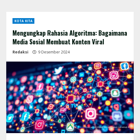
KOTA KITA
Mengungkap Rahasia Algoritma: Bagaimana
Media Sosial Membuat Konten Viral
Redaksi
9 Desember 2024