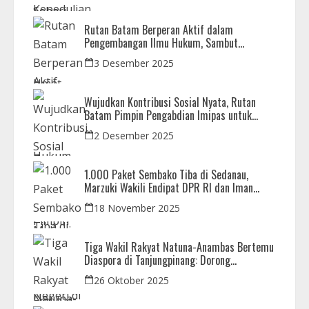
Rutan Batam Berperan Aktif dalam
Pengembangan Ilmu Hukum, Sambut
Kunjungan Observasi Mahasiswa UIB
3 Desember 2025
Wujudkan Kontribusi Sosial Nyata, Rutan
Batam Pimpin Pengabdian Imipas untuk
Negeri di Masjid Syahrom Ba’dawi
2 Desember 2025
1.000 Paket Sembako Tiba di Sedanau,
Marzuki Wakili Endipat DPR RI dan Iman
Sutiawan Kawal Reses di Natuna
18 November 2025
Tiga Wakil Rakyat Natuna-Anambas Bertemu
Diaspora di Tanjungpinang: Dorong
Pemekaran Provinsi dan Jamin Pemerataan
26 Oktober 2025
Pembangunan