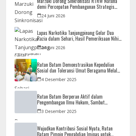
Marzuki Dorong Sinkronisasi RTRW Natuna
demi Percepatan Pembangunan Strategis
Daerah
24 Juni 2026
Lapas Narkotika Tanjungpinang Gelar Dua
Razia dalam Sehari, Hasil Pemeriksaan Nihil
Barang Terlarang
24 Juni 2026
Rutan Batam Demonstrasikan Kepedulian
Sosial dan Toleransi Umat Beragama Melalui
Doa Bersama Korban Bencana
4 Desember 2025
Rutan Batam Berperan Aktif dalam
Pengembangan Ilmu Hukum, Sambut
Kunjungan Observasi Mahasiswa UIB
3 Desember 2025
Wujudkan Kontribusi Sosial Nyata, Rutan
Batam Pimpin Pengabdian Imipas untuk