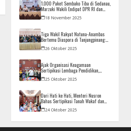
1.000 Paket Sembako Tiba di Sedanau,
Marzuki Wakili Endipat DPR RI dan
Iman Sutiawan Kawal Reses di Natuna
18 November 2025
Tiga Wakil Rakyat Natuna-Anambas
Bertemu Diaspora di Tanjungpinang:
Dorong Pemekaran Provinsi dan Jamin
26 Oktober 2025
Pemerataan Pembangunan
Ajak Organisasi Keagamaan
Sertipikasi Lembaga Pendidikan,
Menteri Nusron: Sebagai Early Warning
25 Oktober 2025
System
Dari Hati ke Hati, Menteri Nusron
Bahas Sertipikasi Tanah Wakaf dan
Rumah Ibadah di Kaltim
24 Oktober 2025