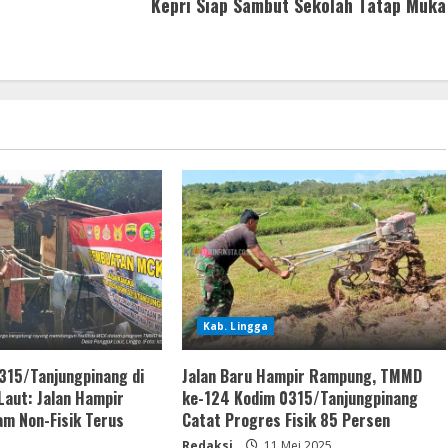
Kepri Siap Sambut Sekolah Tatap Muka
Kab. Lingga
15/Tanjungpinang di
Jalan Baru Hampir Rampung, TMMD
Laut: Jalan Hampir
ke-124 Kodim 0315/Tanjungpinang
am Non-Fisik Terus
Catat Progres Fisik 85 Persen
Redaksi
11 Mei 2025