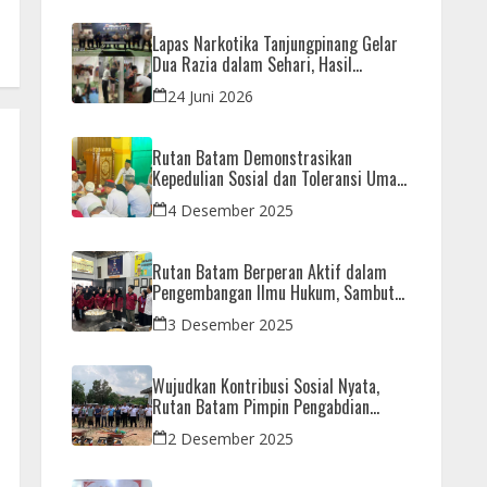
Lapas Narkotika Tanjungpinang Gelar
Dua Razia dalam Sehari, Hasil
Pemeriksaan Nihil Barang Terlarang
24 Juni 2026
Rutan Batam Demonstrasikan
Kepedulian Sosial dan Toleransi Umat
Beragama Melalui Doa Bersama
4 Desember 2025
Korban Bencana
Rutan Batam Berperan Aktif dalam
Pengembangan Ilmu Hukum, Sambut
Kunjungan Observasi Mahasiswa UIB
3 Desember 2025
Wujudkan Kontribusi Sosial Nyata,
Rutan Batam Pimpin Pengabdian
Imipas untuk Negeri di Masjid
2 Desember 2025
Syahrom Ba’dawi