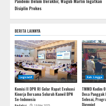
Pandemi Belum Berakhir, Wagub Marlin Ingatkan
Disiplin Prokes
BERITA LAINNYA
Legislatif
Kab. Lingga
Komisi II DPR RI Gelar Rapat Evaluasi
TMMD Kodim 03
Kinerja Bersama Seluruh Kanwil BPN
Desa Panggak 
Se-Indonesia
Selesai, Progr
Digenjot
Redaksi
19 Mei 2025