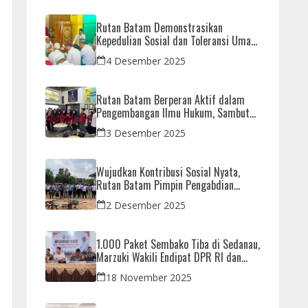
Rutan Batam Demonstrasikan
Kepedulian Sosial dan Toleransi Umat
Beragama Melalui Doa Bersama
4 Desember 2025
Korban Bencana
Rutan Batam Berperan Aktif dalam
Pengembangan Ilmu Hukum, Sambut
Kunjungan Observasi Mahasiswa UIB
3 Desember 2025
Wujudkan Kontribusi Sosial Nyata,
Rutan Batam Pimpin Pengabdian
Imipas untuk Negeri di Masjid
2 Desember 2025
Syahrom Ba’dawi
1.000 Paket Sembako Tiba di Sedanau,
Marzuki Wakili Endipat DPR RI dan
Iman Sutiawan Kawal Reses di Natuna
18 November 2025