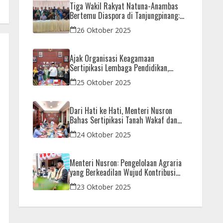
Tiga Wakil Rakyat Natuna-Anambas
Bertemu Diaspora di Tanjungpinang:
Dorong Pemekaran Provinsi dan Jamin
26 Oktober 2025
Pemerataan Pembangunan
Ajak Organisasi Keagamaan
Sertipikasi Lembaga Pendidikan,
Menteri Nusron: Sebagai Early Warning
25 Oktober 2025
System
Dari Hati ke Hati, Menteri Nusron
Bahas Sertipikasi Tanah Wakaf dan
Rumah Ibadah di Kaltim
24 Oktober 2025
Menteri Nusron: Pengelolaan Agraria
yang Berkeadilan Wujud Kontribusi
Nyata di Setahun Pemerintahan
23 Oktober 2025
Prabowo-Gibran